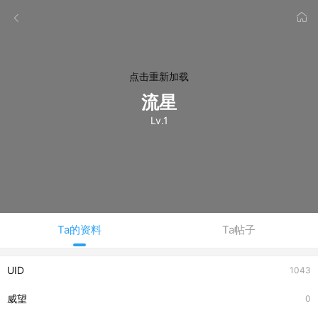
点击重新加载
流星
Lv.1
Ta的资料
Ta帖子
UID
1043
威望
0